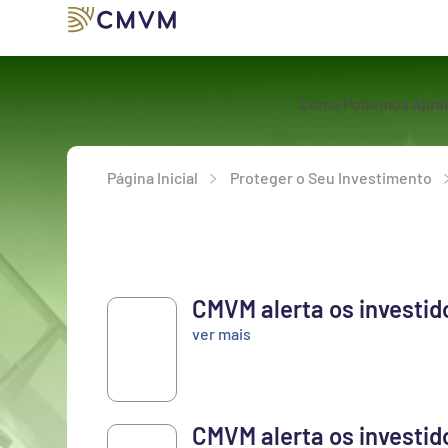
Como Podemos Ajud
Página Inicial
Proteger o Seu Investimento
CMVM alerta os investid
22
ver mais
JUN
2026
CMVM alerta os investid