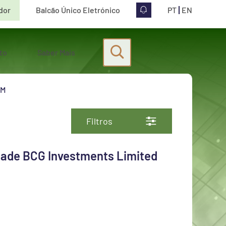
idor
Balcão Único Eletrónico
PT
EN
Pesquisa
to
Saber Mais
Iniciar pesquisa
VM
Filtros
idade BCG Investments Limited