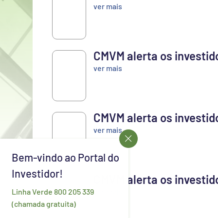
19
ver mais
JAN
2026
CMVM alerta os investid
19
ver mais
JAN
2026
CMVM alerta os investid
10
ver mais
NOV
2025
Bem-vindo ao Portal do
Investidor!
CMVM alerta os investid
28
ver mais
Linha Verde 800 205 339
OUT
(chamada gratuita)
2025